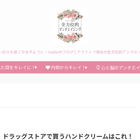
い日々を過ごせますように！risukoのブログ | アラフィフ淑女の全方位的アンチエ
た目をキレイに！
内側からキレイ！
心と脳のアンチエ
】ドラッグストアで買うハンドクリームはこれ！