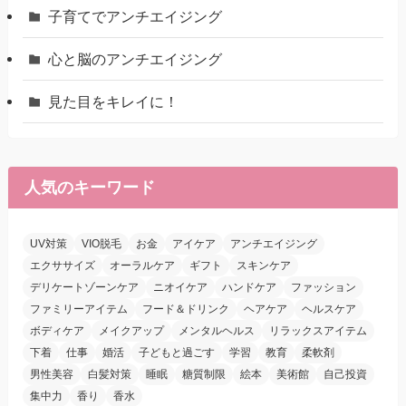
子育てでアンチエイジング
心と脳のアンチエイジング
見た目をキレイに！
人気のキーワード
UV対策
VIO脱毛
お金
アイケア
アンチエイジング
エクササイズ
オーラルケア
ギフト
スキンケア
デリケートゾーンケア
ニオイケア
ハンドケア
ファッション
ファミリーアイテム
フード＆ドリンク
ヘアケア
ヘルスケア
ボディケア
メイクアップ
メンタルヘルス
リラックスアイテム
下着
仕事
婚活
子どもと過ごす
学習
教育
柔軟剤
男性美容
白髪対策
睡眠
糖質制限
絵本
美術館
自己投資
集中力
香り
香水