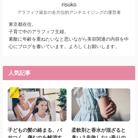
risuko
アラフィフ淑女の全方位的アンチエイジングの運営者
東京都在住。
子育て中のアラフィフ主婦。
素敵に年齢を重ねたいなと思いながら美容関連の内容を中
心にブログを書いています。よろしくお願いします。
人気記事
子どもの髪の絡まる、パ
柔軟剤と香水が混ざると
サつく、傷むのを解消す
臭い？失敗しない香りの